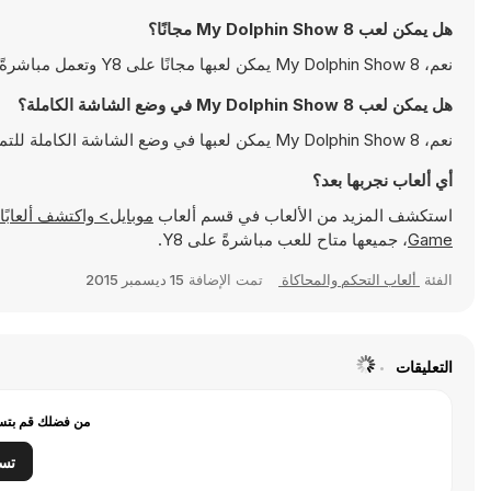
هل يمكن لعب My Dolphin Show 8 مجانًا؟
نعم، My Dolphin Show 8 يمكن لعبها مجانًا على Y8 وتعمل مباشرةً على المتصفح
هل يمكن لعب My Dolphin Show 8 في وضع الشاشة الكاملة؟
نعم، My Dolphin Show 8 يمكن لعبها في وضع الشاشة الكاملة للتمتع بتجربة أكثر انغماسًا
أي ألعاب نجربها بعد؟
استكشف المزيد من الألعاب في قسم ألعاب
موبايل> واكتشف ألعابًا شهيرة مثل
Game
، جميعها متاح للعب مباشرةً على Y8.
الفئة
ألعاب التحكم والمحاكاة
تمت الإضافة
15 ديسمبر 2015
التعليقات
من فضلك قم بتسج
تس