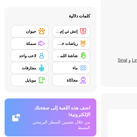
كلمات دلالية
إتش تي إم إل 5
حيوان
رياضات خطرة
سمكة
شاشة اللمس
لاعب واحد
Li
و
Sinal
ماء
مجازفات
محاكاة
موبايل
اضف هذه اللعبة إلى صفحتك
الإلكترونية!
من خلال تضمين السطر البرمجي
البسيط