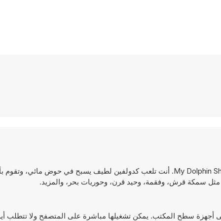
مزيد من المرح، ومزيد من الدلافين، ومزيد من الحيل مع عودة My Dolphin Show 8. أنت تلعب كدولفين لطيف يسبح في حو
، مثل سمكة قرش، وفقمة، وحيد قرن، وحوريات بحر، والمزيد.