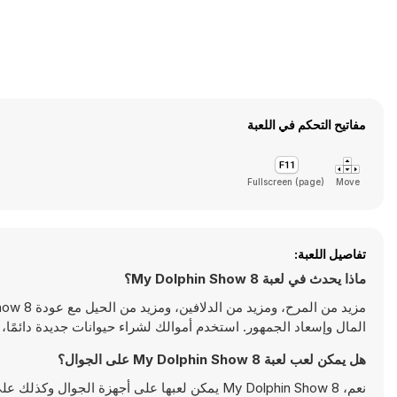
مفاتيح التحكم في اللعبة
Fullscreen (page)
Move
تفاصيل اللعبة:
ماذا يحدث في لعبة My Dolphin Show 8؟
المال وإسعاد الجمهور. استخدم أموالك لشراء حيوانات جديدة دائمًا
هل يمكن لعب لعبة My Dolphin Show 8 على الجوال؟
نعم، My Dolphin Show 8 يمكن لعبها على أجهزة الجوال وكذلك على أجهزة سطح المكتب. يمكن تشغيلها مباشرة على المتصفح ولا تتطلب أية تحميلات