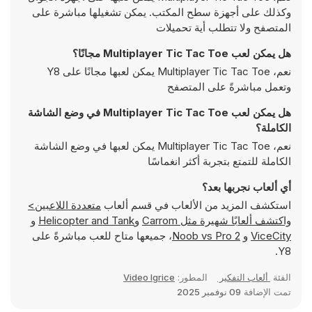
وكذلك على أجهزة سطح المكتب. يمكن تشغيلها مباشرة على
المتصفح ولا تتطلب أية تحميلات
هل يمكن لعب Multiplayer Tic Tac Toe مجانًا؟
نعم، Multiplayer Tic Tac Toe يمكن لعبها مجانًا على Y8
وتعمل مباشرةً على المتصفح
هل يمكن لعب Multiplayer Tic Tac Toe في وضع الشاشة
الكاملة؟
نعم، Multiplayer Tic Tac Toe يمكن لعبها في وضع الشاشة
الكاملة للتمتع بتجربة أكثر انغماسًا
أي ألعاب نجربها بعد؟
استكشف المزيد من الألعاب في قسم ألعاب
متعددة اللاعبين>
واكتشف ألعابًا شهيرة مثل
Carrom
و
Helicopter and Tank
و
ViceCity
و
Noob vs Pro 2
، جميعها متاح للعب مباشرةً على
Y8.
الفئة
ألعاب التفكير
المطور:
Video Igrice
تمت الإضافة
09 نوفمبر 2025