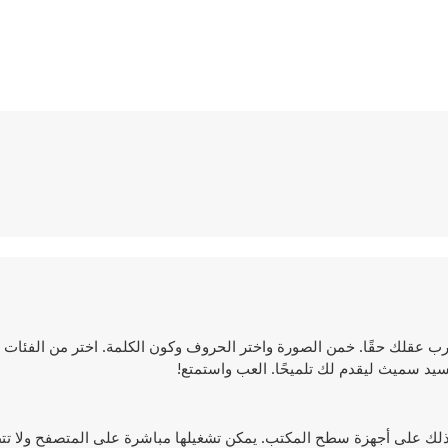
ي لعبة HTML5 ممتعة وتعليمية ستدرب عقلك حقًا. خمن الصورة واختر الحروف وكون الكلمة. اختر من الف
لسيد سميث ليقدم لك تلميحًا. العب واستمتع!
ا على أجهزة الجوال وكذلك على أجهزة سطح المكتب. يمكن تشغيلها مباشرة على المتصفح ولا 