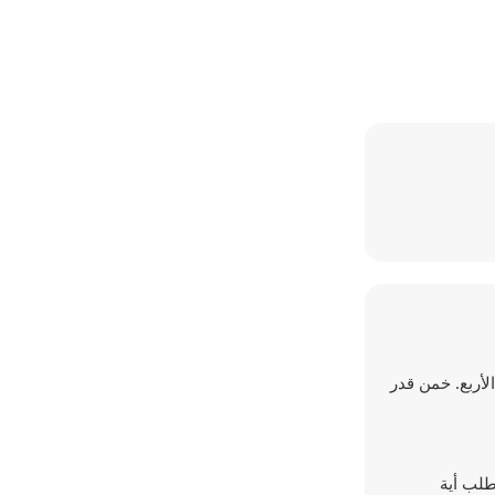
ئات الأربع. خمن قدر
تتطلب أية