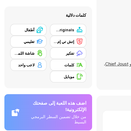
كلمات دلالية
Y8 Originals
أطفال
إتش تي إم إل 5
تعليمي
تفكير
شاشة اللمس
،
Chief Joust
كلمات
لاعب واحد
موبايل
اضف هذه اللعبة إلى صفحتك
الإلكترونية!
من خلال تضمين السطر البرمجي
البسيط