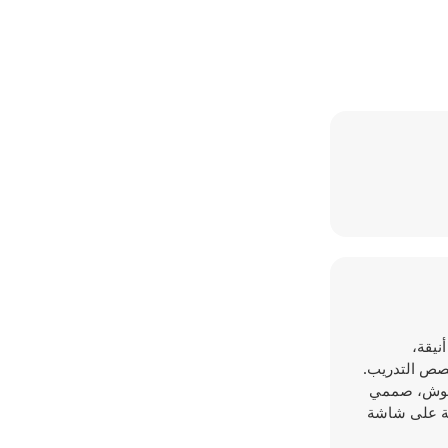
نيقة،
حصص التدريب.
لوحوش، صممي
طة على شاشة