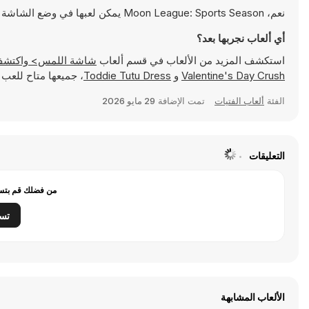
نعم، Moon League: Sports Season يمكن لعبها في وضع الشاشة الكاملة للتمتع بتجربة أكثر انغماسًا
أي ألعاب نجربها بعد؟
استكشف المزيد من الألعاب في قسم ألعاب
شاشة اللمس> واكتشف ألعابًا شهيرة مثل
Valentine's Day Crush
و
Toddie Tutu Dress
، جميعها متاح للعب مب
الفئة
ألعاب الفتيات
تمت الإضافة
29 مايو 2026
التعليقات
من فضلك قم بتسج
تس
الألعاب المشابهة