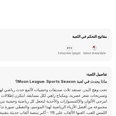
مفاتيح التحكم في اللعبة
Fullscreen (page)
Select dress/style
تفاصيل اللعبة:
ماذا يحدث في لعبة Moon League: Sports Season؟
تحت وهج البدر، تستعد ثلاث صديقات وحشيات لألمع حدث رياضي لهذا ال
وتسريحات شعر عصرية، ومكياج زاهي لكل مسابقة. ابتكرن إطلالات فري
امزجي الألوان والإكسسوارات والأحذية لتجعل كل رياضية وحشية تبر
مجموعة من أفضل الأزياء الرياضية لهذا الموسم، والتقطي صورة ت
اللمس للعب. العبوا الألعاب على Y8 - أكبر منصة ألعاب حديثة بتقنية HTML5!