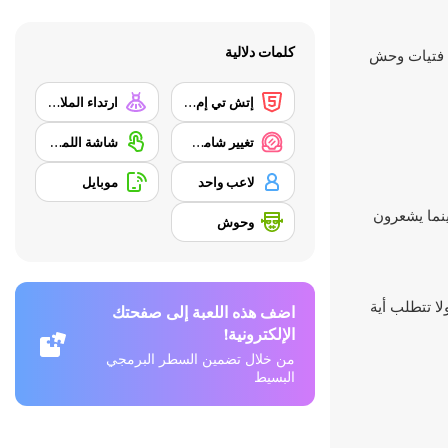
كلمات دلالية
ثلاث فتيات وحش
إتش تي إم إل 5
ارتداء الملابس
تغيير شامل/ مكياج
شاشة اللمس
لاعب واحد
موبايل
ضة بينما يشعرون
وحوش
 ولا تتطلب أية
اضف هذه اللعبة إلى صفحتك
الإلكترونية!
من خلال تضمين السطر البرمجي
البسيط