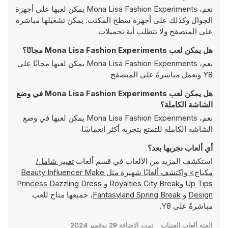
نعم، Mona Lisa Fashion Experiments يمكن لعبها على أجهزة
الجوال وكذلك على أجهزة سطح المكتب. يمكن تشغيلها مباشرة
على المتصفح ولا تتطلب أية تحميلات
هل يمكن لعب Mona Lisa Fashion Experiments مجانًا؟
نعم، Mona Lisa Fashion Experiments يمكن لعبها مجانًا على
Y8 وتعمل مباشرةً على المتصفح
هل يمكن لعب Mona Lisa Fashion Experiments في وضع
الشاشة الكاملة؟
نعم، Mona Lisa Fashion Experiments يمكن لعبها في وضع
الشاشة الكاملة للتمتع بتجربة أكثر انغماسًا
أي ألعاب نجربها بعد؟
استكشف المزيد من الألعاب في قسم ألعاب
تغيير شامل/
مكياج> واكتشف ألعابًا شهيرة مثل
Beauty Influencer Make
Up Tips
و
Royalties City Break
و
Princess Dazzling Dress
Design
و
Fantasyland Spring Break
، جميعها متاح للعب
مباشرةً على Y8.
الفئة
ألعاب الفتيات
تمت الإضافة
29 نوفمبر 2024