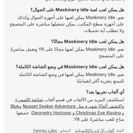
هل يمكن لعب لعبة Maskinery Idle على الجوال؟
نعم، Maskinery Idle يمكن لعبها على أجهزة الجوال وكذلك
على أجهزة سطح المكتب. يمكن تشغيلها مباشرة على المتصفح
ولا تتطلب أية تحميلات
هل يمكن لعب Maskinery Idle مجانًا؟
نعم، Maskinery Idle يمكن لعبها مجانًا على Y8 وتعمل مباشرةً
على المتصفح
هل يمكن لعب Maskinery Idle في وضع الشاشة الكاملة؟
نعم، Maskinery Idle يمكن لعبها في وضع الشاشة الكاملة
للتمتع بتجربة أكثر انغماسًا
أي ألعاب نجربها بعد؟
استكشف المزيد من الألعاب في قسم ألعاب
شاشة اللمس>
واكتشف ألعابًا شهيرة مثل
Nugget Seeker Adventure
و
Blue
و
Christmas Eve Kissing
و
Geometry Horizons
، جميعها
متاح للعب مباشرةً على Y8.
الفئة
ألعاب الأركيد والكلاسيكية
المطور:
Fennec Labs