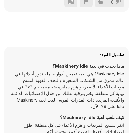
0
تفاصيل اللعبة:
ماذا يحدث في لعبة Maskinery Idle؟
Maskinery Idle هي لعبة تقمص أدوار خاملة تدور أحداثها في
عالم ممزق من الشبكات المتغيرة والتحف القوية. امسح
موجات الأعداء الأصغر، واهزم جبابرة ضخمة بحجم 3x3 في
نهاية كل منطقة، وقم بترقية بطلك من خلال الإحصائيات الدائمة
والأقنعة الفريدة ذات القدرات القوية. العب لعبة Maskinery
Idle على Y8 الآن.
كيف تلعب لعبة Maskinery Idle؟
انقر لمسح المربعات واهزم الأعداء في كل منطقة. طوّر
إحصائياتك وأقنعتك لتصبح أقوى وتتقدم أكثر.