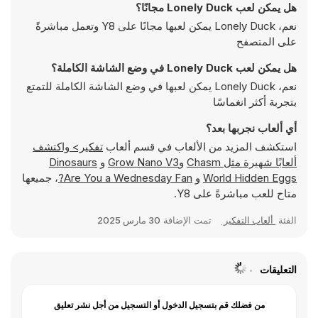
هل يمكن لعب Lonely Duck مجانًا؟
نعم، Lonely Duck يمكن لعبها مجانًا على Y8 وتعمل مباشرةً
على المتصفح
هل يمكن لعب Lonely Duck في وضع الشاشة الكاملة؟
نعم، Lonely Duck يمكن لعبها في وضع الشاشة الكاملة للتمتع
بتجربة أكثر انغماسًا
أي ألعاب نجربها بعد؟
استكشف المزيد من الألعاب في قسم ألعاب
تفكير> واكتشف
ألعابًا شهيرة مثل
Chasm
و
Grow Nano V3
و
Dinosaurs
World Hidden Eggs
و
Are You a Wednesday Fan?
، جميعها
متاح للعب مباشرةً على Y8.
الفئة
ألعاب التفكير
تمت الإضافة
30 مارس 2025
التعليقات
من فضلك قم بتسجيل الدخول أو التسجيل من أجل نشر تعليق