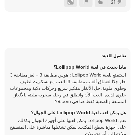
21
تفاصيل اللعبة:
ماذا يحدث في لعبة Lollipop World؟
استمتع بلعبة Lollipop World : هوس مطابقة 3 – لغز مطابقة 3
حلو جدًا لعشاق ألعاب مطابقة 3! العب مع بسكويت لطيف
وحلوى ملونة. حل الألغاز بتفكير سريع وحركات ذكية ومجموعات
حلوى لذيذة! العب الآن وانطلق في رحلة سحرية مليئة بالألغاز
الممتعة والصعبة فقط هنا في Y8.com!
هل يمكن لعب لعبة Lollipop World على الجوال؟
نعم، Lollipop World يمكن لعبها على أجهزة الجوال وكذلك
على أجهزة سطح المكتب. يمكن تشغيلها مباشرة على المتصفح
ولا تتطلب أية تحميلات