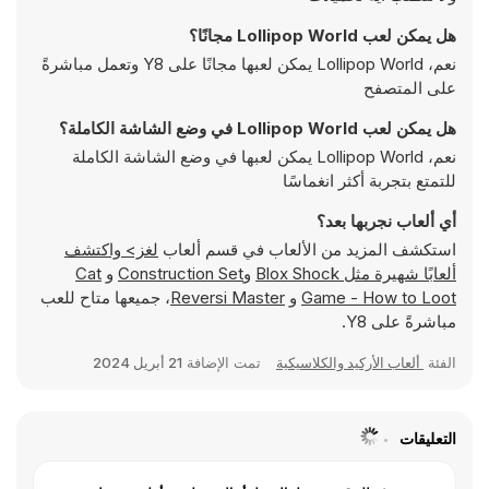
هل يمكن لعب Lollipop World مجانًا؟
نعم، Lollipop World يمكن لعبها مجانًا على Y8 وتعمل مباشرةً
على المتصفح
هل يمكن لعب Lollipop World في وضع الشاشة الكاملة؟
نعم، Lollipop World يمكن لعبها في وضع الشاشة الكاملة
للتمتع بتجربة أكثر انغماسًا
أي ألعاب نجربها بعد؟
استكشف المزيد من الألعاب في قسم ألعاب
لغز> واكتشف
ألعابًا شهيرة مثل
Blox Shock
و
Construction Set
و
Cat
Game - How to Loot
و
Reversi Master
، جميعها متاح للعب
مباشرةً على Y8.
الفئة
ألعاب الأركيد والكلاسيكية
تمت الإضافة
21 أبريل 2024
التعليقات