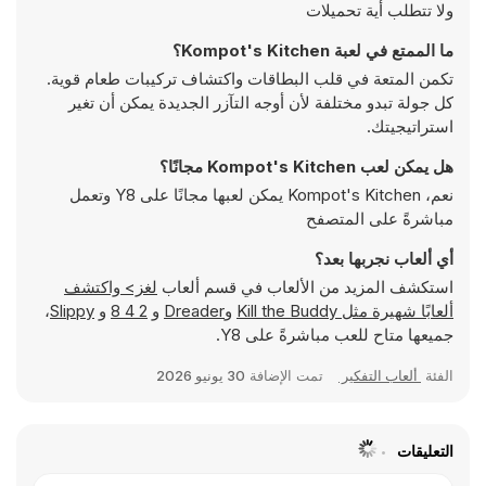
ولا تتطلب أية تحميلات
ما الممتع في لعبة Kompot's Kitchen؟
تكمن المتعة في قلب البطاقات واكتشاف تركيبات طعام قوية.
كل جولة تبدو مختلفة لأن أوجه التآزر الجديدة يمكن أن تغير
استراتيجيتك.
هل يمكن لعب Kompot's Kitchen مجانًا؟
نعم، Kompot's Kitchen يمكن لعبها مجانًا على Y8 وتعمل
مباشرةً على المتصفح
أي ألعاب نجربها بعد؟
استكشف المزيد من الألعاب في قسم ألعاب
لغز> واكتشف
ألعابًا شهيرة مثل
Kill the Buddy
و
Dreader
و
2 4 8
و
Slippy
،
جميعها متاح للعب مباشرةً على Y8.
الفئة
ألعاب التفكير
تمت الإضافة
30 يونيو 2026
التعليقات