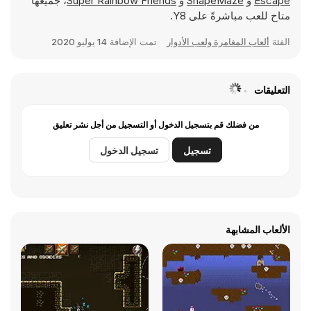
Escape
و
ShapeMaze
و
Super Rainbow Friends
، جميعها
متاح للعب مباشرةً على Y8.
الفئة
ألعاب المغامرة ولعب الأدوار
تمت الإضافة
14 يوليو 2020
التعليقات
من فضلك قم بتسجيل الدخول أو التسجيل من أجل نشر تعليق
تسجيل
تسجيل الدخول
الألعاب المشابهة