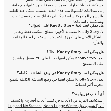
لاستكشافه، واختصارات وممرات خفية للعثور عليها، بالإضافة
إلى ميداليات لكسبها! بيئة هذه اللعبة مصممة بشكل جيد للغاية،
والرسوم المتحركة سلسة جدًا، لدرجة أنك ستجد نفسك تلعب
وتستكشف لساعات!
هل يمكن لعب لعبة Knotty Story على الجوال؟
لا، Knotty Story مصممة لأجهزة سطح المكتب فقط وتعمل
بالشكل الأمثل على أجهزة الكمبيوتر باستخدام لوحة المفاتيح
والفأرة
هل يمكن لعب Knotty Story مجانًا؟
نعم، Knotty Story يمكن لعبها مجانًا على Y8 وتعمل مباشرةً
على المتصفح
هل يمكن لعب Knotty Story في وضع الشاشة الكاملة؟
نعم، Knotty Story يمكن لعبها في وضع الشاشة الكاملة للتمتع
بتجربة أكثر انغماسًا
أي ألعاب نجربها بعد؟
استكشف المزيد من الألعاب في قسم ألعاب
أفخاخ> واكتشف
ألعابًا شهيرة مثل
Noob Huggy Winter
و
Hug and Kis Station