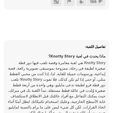
196
تفاصيل اللعبة:
ماذا يحدث في لعبة Knotty Story؟
Knotty Story هي لعبة مغامرة وقصة تلعب فيها دور قطة
صغيرة لطيفة في رحلة، ممزوجة بموسيقى تصويرية رائعة، قصة
إبداعية، ورسومات جميلة للغاية. لذا، إذا كنت من محبي القطط
مثلي، أو حتى إذا لم تكن كذلك، فلا تفوت Knotty Story! تلعب
دور قطة فرو لطيفة تدعى مايليو، وهي واحدة من أربعة قطط
صغيرة وُلدت في عائلة قطط مستقلة. تبدأ اللعبة بك في منزلك،
حيث يمكنك التفاعل مع أفراد عائلتك قبل الانطلاق لاستكشاف
غابة الأسطح الخارجية، وعليك استخدام تكتيكاتك لتظل آمنًا أثناء
اتخاذ القرارات. لكن كل شيء ليس على ما يرام بالنسبة لمايليو،
حيث يبدو أن اللعبة تقود إلى شيء أكبر! هناك الكثير