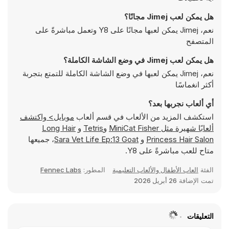
هل يمكن لعب Jimej مجانًا؟
نعم، Jimej يمكن لعبها مجانًا على Y8 وتعمل مباشرةً على
المتصفح
هل يمكن لعب Jimej في وضع الشاشة الكاملة؟
نعم، Jimej يمكن لعبها في وضع الشاشة الكاملة للتمتع بتجربة
أكثر انغماسًا
أي ألعاب نجربها بعد؟
استكشف المزيد من الألعاب في قسم ألعاب
موبايل> واكتشف
ألعابًا شهيرة مثل
MiniCat Fisher
و
Tetris
و
Long Hair
Princess Hair Salon
و
Sara Vet Life Ep:13 Goat
، جميعها
متاح للعب مباشرةً على Y8.
الفئة
العاب الأطفال والألعاب التعليمية
المطور:
Fennec Labs
تمت الإضافة
26 أبريل 2026
التعليقات