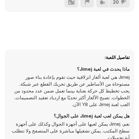
20
تفاصيل اللعبة:
ماذا يحدث في لعبة Jimej؟
Jimej هي لعبة ألغاز انزلاقية حيث تقوم بإعادة بناء صور
مستوحاة من الأساطير عن طريق تحريك القطع عبر شبكة.
يجب تخطيط كل حركة بعناية بينما تعمل ضمن عدد محدود من
الخطوات. تصبح الألغاز أكثر تحديًا مع ازدياد تعقيد التصميمات.
العب لعبة Jimej على Y8 الآن.
هل يمكن لعب لعبة Jimej على الجوال؟
نعم، Jimej يمكن لعبها على أجهزة الجوال وكذلك على أجهزة
سطح المكتب. يمكن تشغيلها مباشرة على المتصفح ولا تتطلب
أية تحميلات