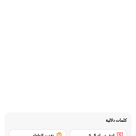
كلمات دلالية
إتش تي إم إل 5
تقديم الطعام