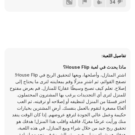
34
تفاصيل اللعبة:
ماذا يحدث في لعبة House Flip؟
اشترِ المنازل، وأصلحها، وبعها لتحقيق الربح في House Flip!
تصفح القوائم، ثم اشترِ منزلًا وقم بمعاينته لترى ما يحتاج إلى
إصلاح. تعلم كيف تصبح وسيطًا عقاريًا للمنازل. قم بعرض مفتوح
للمنزل لترى أي التجديدات يرغب بها المشترون المحتملون.
اختر قسمًا من المنزل لتنظيفه أو إصلاحه أو ترقيته، ثم العب
ألعابًا مصغرة لتقوم بالعمل بنفسك. أرضِ المشترين بخيارات
حكيمة وعمل عالي الجودة لترفع عروضهم. إذا كان الوقت ينفد
منك ورأيت عرضًا مغريًا، فاقبله واقلب هذا المنزل! هدفك هو
تحقيق ربح جيد من خلال شراء وبيع المنازل. في هذه اللعبة،
هدفك هو شراء منزل رخيص، ثم الشروع في تجديده لزيادة