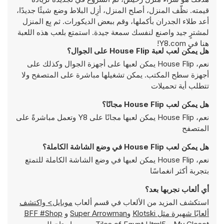
قيمته. نظّف المنزل، أصلح المنزل، أزِل البلاط وضع شيئًا جديدًا،
أعد طلاء الجدران بأكملها، وقم ببعض الديكورات. ثم بِع المنزل
لمشترٍ جيد واصنع لنفسك سمعة جيدة. استمتع بلعب هذه اللعبة
هنا في Y8.com!
هل يمكن لعب لعبة House Flip على الجوال؟
نعم، House Flip يمكن لعبها على أجهزة الجوال وكذلك على
أجهزة سطح المكتب. يمكن تشغيلها مباشرة على المتصفح ولا
تتطلب أية تحميلات
هل يمكن لعب House Flip مجانًا؟
نعم، House Flip يمكن لعبها مجانًا على Y8 وتعمل مباشرةً على
المتصفح
هل يمكن لعب House Flip في وضع الشاشة الكاملة؟
نعم، House Flip يمكن لعبها في وضع الشاشة الكاملة للتمتع
بتجربة أكثر انغماسًا
أي ألعاب نجربها بعد؟
استكشف المزيد من الألعاب في قسم ألعاب
موبايل> واكتشف
ألعابًا شهيرة مثل
Klotski
و
Super Arrowman
و
BFF #Shop