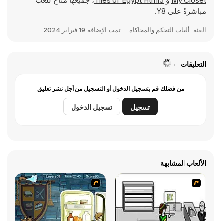
My Closet
و
Tiles of Egypt Html5
، جميعها متاح للعب
مباشرةً على Y8.
الفئة
ألعاب التحكم والمحاكاة
تمت الإضافة
19 فبراير 2024
التعليقات
من فضلك قم بتسجيل الدخول أو التسجيل من أجل نشر تعليق
تسجيل
تسجيل الدخول
الألعاب المشابهة