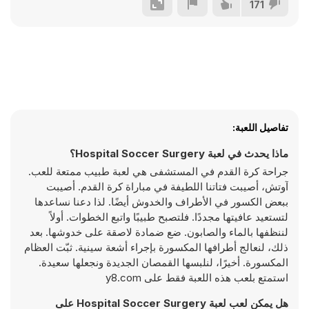
171
تفاصيل اللعبة:
ماذا يحدث في لعبة Hospital Soccer Surgery؟
جراحة كرة القدم في المستشفى هي لعبة طبيب ممتعة للعب.
آوتش، أصيبت فتاتنا اللطيفة في مباراة كرة القدم. أصيبت
ببعض الكسور في الأطراف والخدوش أيضًا. لذا دعنا نساعدها
لتستعيد عافيتها مجددًا. فلتصبح طبيبًا واتبع الخطوات. أولاً
لننظفها بالماء والصابون. ضع ضمادة لاصقة على خدوشها. بعد
ذلك، لنعالج أطرافها المكسورة بإجراء أشعة سينية. ثبّت العظام
المكسورة. أخيرًا، لنلبسها القمصان الجديدة ونجعلها سعيدة.
استمتع بلعب هذه اللعبة فقط على y8.com
هل يمكن لعب لعبة Hospital Soccer Surgery على