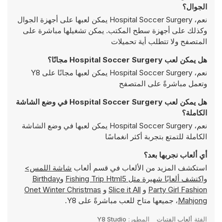
الجوال؟
نعم، Hospital Soccer Surgery يمكن لعبها على أجهزة الجوال
وكذلك على أجهزة سطح المكتب. يمكن تشغيلها مباشرة على
المتصفح ولا تتطلب أية تحميلات
هل يمكن لعب Hospital Soccer Surgery مجانًا؟
نعم، Hospital Soccer Surgery يمكن لعبها مجانًا على Y8
وتعمل مباشرةً على المتصفح
هل يمكن لعب Hospital Soccer Surgery في وضع الشاشة
الكاملة؟
نعم، Hospital Soccer Surgery يمكن لعبها في وضع الشاشة
الكاملة للتمتع بتجربة أكثر انغماسًا
أي ألعاب نجربها بعد؟
استكشف المزيد من الألعاب في قسم ألعاب
شاشة اللمس>
واكتشف ألعابًا شهيرة مثل
Fishing Trip Html5
و
Birthday
Party Girl Fashion
و
Slice it All
و
Onet Winter Christmas
Mahjong
، جميعها متاح للعب مباشرةً على Y8.
الفئة
ألعاب الفتيات
المطور:
Y8 Studio