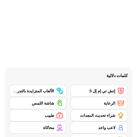
كلمات دلالية
إتش تي إم إل 5
الألعاب المتزايدة بالتدريج (تعرف أيضًا بألعاب الكسالى أو ألعاب الناقرون أو ألعاب النقر) هي ألعاب فيديو يقوم فيها اللاعب بأداء أفعال بسيطة مثل النقر على الشاشة باستمرار لربح العملات النقدية. في بعض الألعاب يصبح حتى النقر غير ضروري إذ أن اللعبة تستمر في اللعب حتى في غياب اللاعب، لذلك تعد لعبة مونيكر "لعبة للكسالى"
الرعاية
شاشة اللمس
شراء تحديث المعدات
طبيب
لاعب واحد
محاكاة