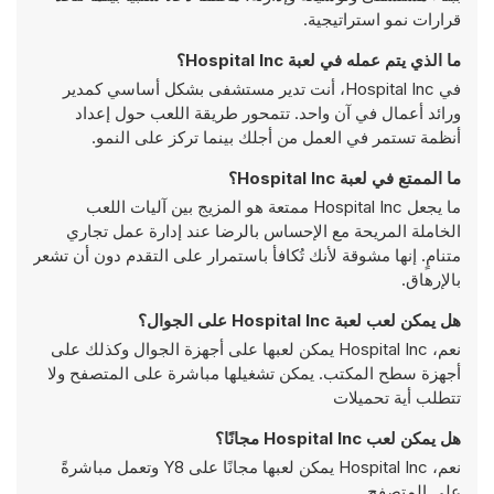
قرارات نمو استراتيجية.
ما الذي يتم عمله في لعبة Hospital Inc؟
في Hospital Inc، أنت تدير مستشفى بشكل أساسي كمدير
ورائد أعمال في آن واحد. تتمحور طريقة اللعب حول إعداد
أنظمة تستمر في العمل من أجلك بينما تركز على النمو.
ما الممتع في لعبة Hospital Inc؟
ما يجعل Hospital Inc ممتعة هو المزيج بين آليات اللعب
الخاملة المريحة مع الإحساس بالرضا عند إدارة عمل تجاري
متنامٍ. إنها مشوقة لأنك تُكافأ باستمرار على التقدم دون أن تشعر
بالإرهاق.
هل يمكن لعب لعبة Hospital Inc على الجوال؟
نعم، Hospital Inc يمكن لعبها على أجهزة الجوال وكذلك على
أجهزة سطح المكتب. يمكن تشغيلها مباشرة على المتصفح ولا
تتطلب أية تحميلات
هل يمكن لعب Hospital Inc مجانًا؟
نعم، Hospital Inc يمكن لعبها مجانًا على Y8 وتعمل مباشرةً
على المتصفح