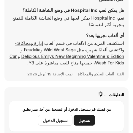
هل يمكن لعب Hospital Inc في وضع الشاشة الكاملة؟
نعم، Hospital Inc يمكن لعبها في وضع الشاشة الكاملة للتمتع
بتجربة أكثر انغماسًا
أي ألعاب نجربها بعد؟
استكشف المزيد من الألعاب في قسم ألعاب
إدارة ومحاكاة>
واكتشف ألعابًا شهيرة مثل
Wild West Saga
و
Feudalia
و
Delicious Emilys New Beginning Valentine's Edition
و
Car
Wash For Kids
، جميعها متاح للعب مباشرةً على Y8.
الفئة
ألعاب التحكم والمحاكاة
تمت الإضافة
15 أبريل 2026
التعليقات
من فضلك قم بتسجيل الدخول أو التسجيل من أجل نشر تعليق
تسجيل
تسجيل الدخول