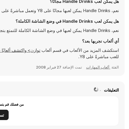
هل يمكن لعب Handle Drinks مجانًا؟
نعم، Handle Drinks يمكن لعبها مجانًا على Y8 وتعمل مباشرةً على المتصفح
هل يمكن لعب Handle Drinks في وضع الشاشة الكاملة؟
نعم، Handle Drinks يمكن لعبها في وضع الشاشة الكاملة للتمتع بتجربة أكثر انغماسًا
أي ألعاب نجربها بعد؟
استكشف المزيد من الألعاب في قسم ألعاب
توازن> واكتشف ألعابًا شهيرة مثل
للعب مباشرةً على Y8.
الفئة
ألعاب المهارات
تمت الإضافة
27 فبراير 2008
التعليقات
من فضلك قم بتسج
تس