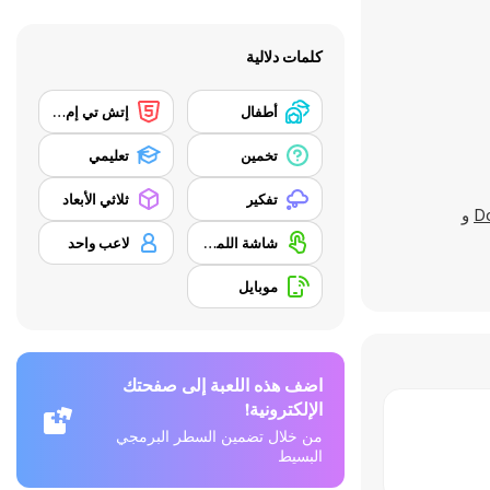
كلمات دلالية
أطفال
إتش تي إم إل 5
تخمين
تعليمي
تفكير
ثلاثي الأبعاد
Do
و
شاشة اللمس
لاعب واحد
موبايل
اضف هذه اللعبة إلى صفحتك
الإلكترونية!
من خلال تضمين السطر البرمجي
البسيط