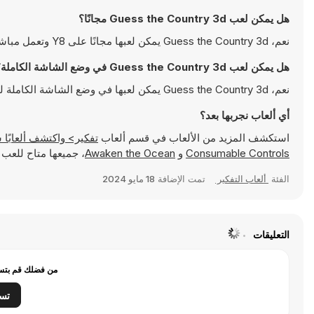
هل يمكن لعب Guess the Country 3d مجانًا؟
نعم، Guess the Country 3d يمكن لعبها مجانًا على Y8 وتعمل مباشرةً على المتصفح
هل يمكن لعب Guess the Country 3d في وضع الشاشة الكاملة؟
نعم، Guess the Country 3d يمكن لعبها في وضع الشاشة الكاملة للتمتع بتجربة أكثر انغماسًا
أي ألعاب نجربها بعد؟
استكشف المزيد من الألعاب في قسم ألعاب
تفكير> واكتشف ألعابًا شهيرة مثل
Consumable Controls
و
Awaken the Ocean
، جميعها متاح للعب مب
الفئة
ألعاب التفكير
تمت الإضافة
18 مايو 2024
التعليقات
من فضلك قم بتسج
تس