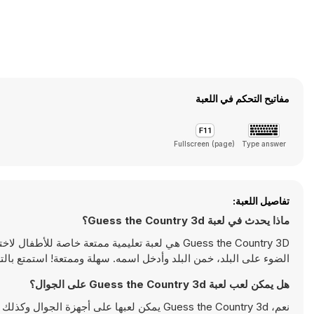
مفاتيح التحكم في اللعبة
Fullscreen (page)
Type answer
تفاصيل اللعبة:
ماذا يحدث في لعبة Guess the Country 3d؟
Guess the Country 3D هي لعبة تعليمية ممتعة خاصة
الضوء على البلد، خمن البلد وأدخل اسمه. سهلة وممتعة! استمتع بالتعلم أثن
هل يمكن لعب لعبة Guess the Country 3d على الجوال؟
نعم، Guess the Country 3d يمكن لعبها على أجهزة الجوال وكذلك على أجهزة سطح المكتب. يمكن تشغيلها مباشرة على المتصفح ولا تتطلب أية تحميلات