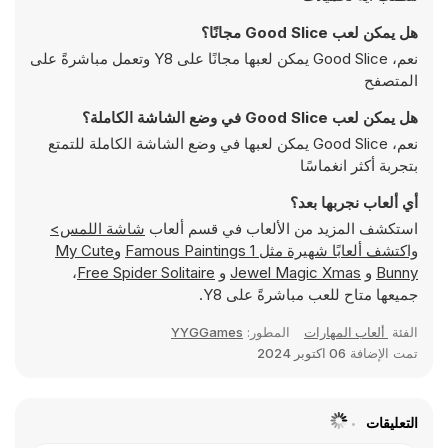
هل يمكن لعب Good Slice مجانًا؟
نعم، Good Slice يمكن لعبها مجانًا على Y8 وتعمل مباشرةً على
المتصفح
هل يمكن لعب Good Slice في وضع الشاشة الكاملة؟
نعم، Good Slice يمكن لعبها في وضع الشاشة الكاملة للتمتع
بتجربة أكثر انغماسًا
أي ألعاب نجربها بعد؟
استكشف المزيد من الألعاب في قسم ألعاب
شاشة اللمس>
واكتشف ألعابًا شهيرة مثل
Famous Paintings 1
و
My Cute
Bunny
و
Jewel Magic Xmas
و
Free Spider Solitaire
،
جميعها متاح للعب مباشرةً على Y8.
الفئة
ألعاب المهارات
المطور:
YYGGames
تمت الإضافة
06 اكتوبر 2024
التعليقات