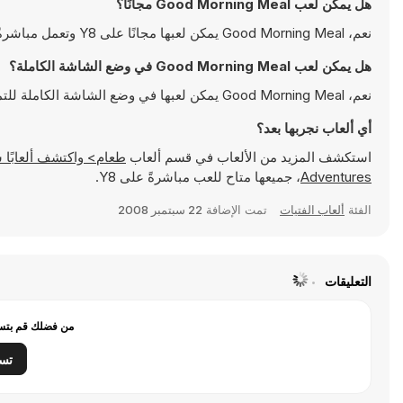
هل يمكن لعب Good Morning Meal مجانًا؟
نعم، Good Morning Meal يمكن لعبها مجانًا على Y8 وتعمل مباشرةً على المتصفح
هل يمكن لعب Good Morning Meal في وضع الشاشة الكاملة؟
نعم، Good Morning Meal يمكن لعبها في وضع الشاشة الكاملة للتمتع بتجربة أكثر انغماسًا
أي ألعاب نجربها بعد؟
استكشف المزيد من الألعاب في قسم ألعاب
طعام> واكتشف ألعابًا شهيرة مثل
Adventures
، جميعها متاح للعب مباشرةً على Y8.
الفئة
ألعاب الفتيات
تمت الإضافة
22 سبتمبر 2008
التعليقات
من فضلك قم بتسج
تس