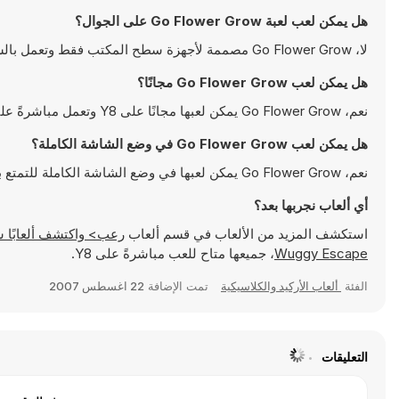
هل يمكن لعب لعبة Go Flower Grow على الجوال؟
لا، Go Flower Grow مصممة لأجهزة سطح المكتب فقط وتعمل بالشكل الأمثل على أجهزة الكمبيوتر باستخدام لوحة المفاتيح والفأرة
هل يمكن لعب Go Flower Grow مجانًا؟
نعم، Go Flower Grow يمكن لعبها مجانًا على Y8 وتعمل مباشرةً على المتصفح
هل يمكن لعب Go Flower Grow في وضع الشاشة الكاملة؟
نعم، Go Flower Grow يمكن لعبها في وضع الشاشة الكاملة للتمتع بتجربة أكثر انغماسًا
أي ألعاب نجربها بعد؟
استكشف المزيد من الألعاب في قسم ألعاب
رعب> واكتشف ألعابًا شهيرة مثل
Wuggy Escape
، جميعها متاح للعب مباشرةً على Y8.
الفئة
ألعاب الأركيد والكلاسيكية
تمت الإضافة
22 اغسطس 2007
التعليقات