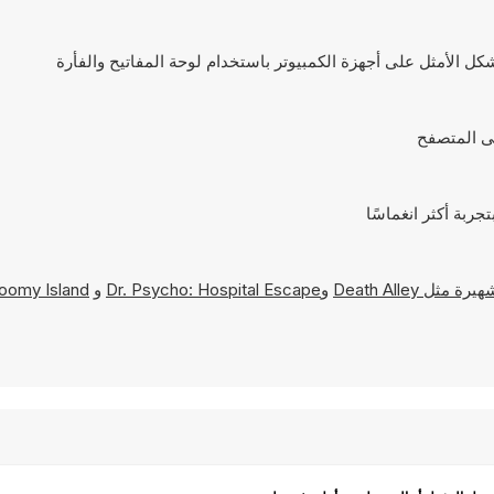
Death Alley
و
Dr. Psycho: Hospital Escape
و
oomy Island