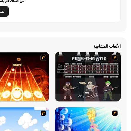
من فضلك قم بتسج
تس
الألعاب المشابهة