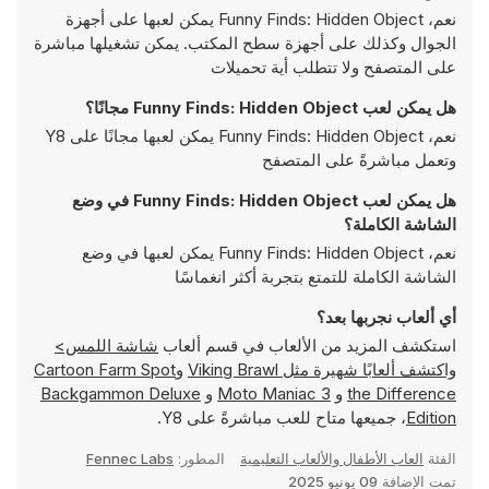
نعم، Funny Finds: Hidden Object يمكن لعبها على أجهزة
الجوال وكذلك على أجهزة سطح المكتب. يمكن تشغيلها مباشرة
على المتصفح ولا تتطلب أية تحميلات
هل يمكن لعب Funny Finds: Hidden Object مجانًا؟
نعم، Funny Finds: Hidden Object يمكن لعبها مجانًا على Y8
وتعمل مباشرةً على المتصفح
هل يمكن لعب Funny Finds: Hidden Object في وضع
الشاشة الكاملة؟
نعم، Funny Finds: Hidden Object يمكن لعبها في وضع
الشاشة الكاملة للتمتع بتجربة أكثر انغماسًا
أي ألعاب نجربها بعد؟
استكشف المزيد من الألعاب في قسم ألعاب
شاشة اللمس>
واكتشف ألعابًا شهيرة مثل
Viking Brawl
و
Cartoon Farm Spot
the Difference
و
Moto Maniac 3
و
Backgammon Deluxe
Edition
، جميعها متاح للعب مباشرةً على Y8.
الفئة
العاب الأطفال والألعاب التعليمية
المطور:
Fennec Labs
تمت الإضافة
09 يونيو 2025