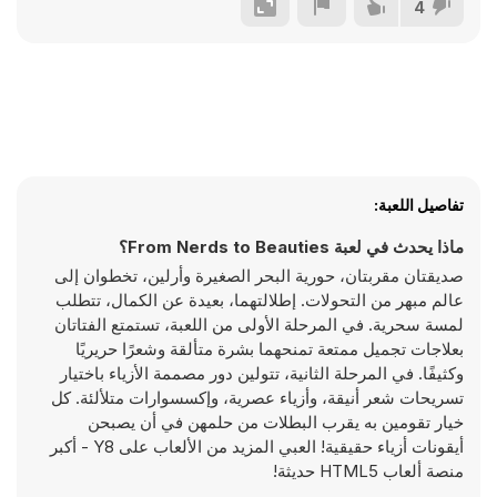
4
تفاصيل اللعبة:
ماذا يحدث في لعبة From Nerds to Beauties؟
صديقتان مقربتان، حورية البحر الصغيرة وأرلين، تخطوان إلى
عالم مبهر من التحولات. إطلالتهما، بعيدة عن الكمال، تتطلب
لمسة سحرية. في المرحلة الأولى من اللعبة، تستمتع الفتاتان
بعلاجات تجميل ممتعة تمنحهما بشرة متألقة وشعرًا حريريًا
وكثيفًا. في المرحلة الثانية، تتولين دور مصممة الأزياء باختيار
تسريحات شعر أنيقة، وأزياء عصرية، وإكسسوارات متلألئة. كل
خيار تقومين به يقرب البطلات من حلمهن في أن يصبحن
أيقونات أزياء حقيقية! العبي المزيد من الألعاب على Y8 - أكبر
منصة ألعاب HTML5 حديثة!