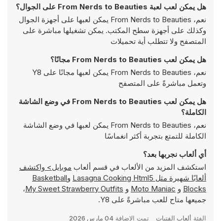
هل يمكن لعب لعبة From Nerds to Beauties على الجوال؟
نعم، From Nerds to Beauties يمكن لعبها على أجهزة الجوال
وكذلك على أجهزة سطح المكتب. يمكن تشغيلها مباشرة على
المتصفح ولا تتطلب أية تحميلات
هل يمكن لعب From Nerds to Beauties مجانًا؟
نعم، From Nerds to Beauties يمكن لعبها مجانًا على Y8
وتعمل مباشرةً على المتصفح
هل يمكن لعب From Nerds to Beauties في وضع الشاشة
الكاملة؟
نعم، From Nerds to Beauties يمكن لعبها في وضع الشاشة
الكاملة للتمتع بتجربة أكثر انغماسًا
أي ألعاب نجربها بعد؟
استكشف المزيد من الألعاب في قسم ألعاب
موبايل> واكتشف
ألعابًا شهيرة مثل
Lasagna Cooking Html5
و
Basketball
Blocks
و
Moto Maniac
و
My Sweet Strawberry Outfits
،
جميعها متاح للعب مباشرةً على Y8.
الفئة
ألعاب الفتيات
تمت الإضافة
04 مارس 2026