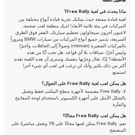
ماذا يحدث في لعبة Free Rally؟
لعبة قيادة ممتعة حيث يمكنك تجربة قيادة أنواع مختلفة من
المركبات في بيئة ثلاثية الأبعاد! لديك منطقة لعب ضخمة،
لاعبون آخرون سيحاولون تحطيم سيارتك، القفز فوق الطرق
السريعة، تدمير جميع أنواع المركبات من سيارات BMW ومروراً
بالمركبات الصغيرة (minivan) وصولاً إلى الحافلات، وأخيرًا
وليس آخرًا، سباقات بلا أي قواعد. هل تحب أيًا من هذه
الأنشطة؟ إذًا، تعال وجرّبها بنفسك وسترى أن هذه اللعبة تقدم
أكثر من ذلك بكثير وأنك لن ترغب في لعب أي شيء آخر!
استمتع.
هل يمكن لعب لعبة Free Rally على الجوال؟
لا، Free Rally مصممة لأجهزة سطح المكتب فقط وتعمل
بالشكل الأمثل على أجهزة الكمبيوتر باستخدام لوحة المفاتيح
والفأرة
هل يمكن لعب Free Rally مجانًا؟
نعم، Free Rally يمكن لعبها مجانًا على Y8 وتعمل مباشرةً على
المتصفح