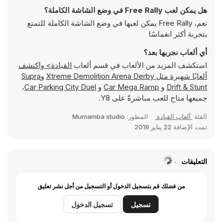
هل يمكن لعب Free Rally في وضع الشاشة الكاملة؟
نعم، Free Rally يمكن لعبها في وضع الشاشة الكاملة للتمتع
بتجربة أكثر انغماسًا
أي ألعاب نجربها بعد؟
استكشف المزيد من الألعاب في قسم ألعاب
القيادة> واكتشف
ألعابًا شهيرة مثل
Xtreme Demolition Arena Derby
و
Supra
Drift & Stunt
و
Car Mega Ramp
و
Car Parking City Duel
،
جميعها متاح للعب مباشرةً على Y8.
الفئة
ألعاب القيادة
المطور:
Mumamba studio
تمت الإضافة
22 يناير 2019
التعليقات
من فضلك قم بتسجيل الدخول أو التسجيل من أجل نشر تعليق
تسجيل
تسجيل الدخول