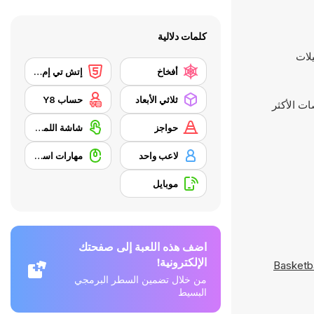
كلمات دلالية
أفخاخ
إتش تي إم إل 5
ثلاثي الأبعاد
حساب Y8
ت الأكثر
حواجز
شاشة اللمس
لاعب واحد
مهارات استخدام الفأرة
موبايل
اضف هذه اللعبة إلى صفحتك
الإلكترونية!
Basketba
من خلال تضمين السطر البرمجي
البسيط