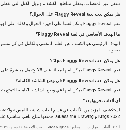
تنتقل عبر المنصات، وتفعّل مناطق الكشف، وتزيل الكتل التي تغطي 
هل يمكن لعب لعبة Flaggy Reveal على الجوال؟
نعم، Flaggy Reveal يمكن لعبها على أجهزة الجوال وكذلك على أجهزة سطح المكتب. يمكن تشغيلها مباشرة على المتصفح ولا تتطلب أية تحميلات
ما الهدف الأساسي في لعبة Flaggy Reveal؟
الهدف الرئيسي هو الكشف عن العلم المخفي بالكامل في كل مستوى
صعوبة.
هل يمكن لعب Flaggy Reveal مجانًا؟
نعم، Flaggy Reveal يمكن لعبها مجانًا على Y8 وتعمل مباشرةً على المتصفح
هل يمكن لعب Flaggy Reveal في وضع الشاشة الكاملة؟
نعم، Flaggy Reveal يمكن لعبها في وضع الشاشة الكاملة للتمتع بتجربة أكثر انغماسًا
أي ألعاب نجربها بعد؟
استكشف المزيد من الألعاب في قسم ألعاب
شاشة اللمس> واكتشف ألعابًا شهيرة مثل
Kings 2022
و
Guess the Drawing
، جميعها متاح للعب مباشرةً على Y8
الفئة
ألعاب المهارات
المطور:
Video Igrice
تمت الإضافة
17 يونيو 2026