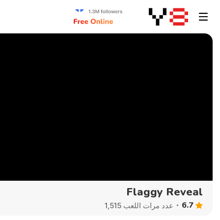
Flaggy Reveal
6.7
عدد مرات اللعب 1,515