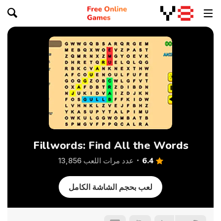
Fillwords: Find All the Words
6.4
عدد مرات اللعب 13,856
لعب بحجم الشاشة الكامل