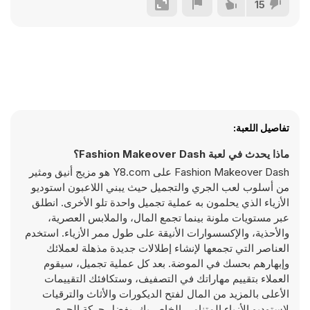
15
تفاصيل اللعبة:
ماذا يحدث في لعبة Fashion Makeover Dash؟
Fashion Makeover Dash على Y8.com هو مزيج أنيق ومثير
من أسلوب لعب الجري والتجميل حيث يبني اللاعبون استوديو
الأزياء الذي يحلمون به عملية تجميل واحدة تلو الأخرى. انطلق
عبر مستويات ملونة بينما تجمع المال، والملابس العصرية،
والأحذية، والإكسسوارات الأنيقة على طول ممر الأزياء. استخدم
العناصر التي تجمعها لإنشاء إطلالات جديدة مذهلة لعملائك
وإبهارهم بحسك في الموضة. بعد كل عملية تجميل، سيقوم
العملاء بتقييم مهاراتك في التصفيف، وستكافئك التقييمات
الأعلى بالمزيد من المال لفتح الديكورات والأثاث والترقيات
لاستوديو الأزياء المتنامي الخاص بك. بفضل حركة الجري