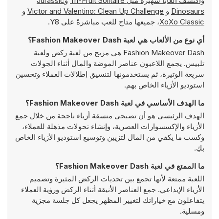
واكتشف ألعابًا شهيرة مثل
Tri-Fruit Solitaire
و
Jurassic
Dinosaurs
و
Victor and Valentino: Clean Up Challenge
و
XoXo Classic
، جميعها متاح للعب مباشرةً على Y8.
أي نوع من الألعاب هي لعبة Fashion Makeover Dash؟
Fashion Makeover Dash هي مزيج من لعبة ركض ولعبة
تلبيس. يجمع اللاعبون عناصر الموضة والمال أثناء الجولات
سريعة الوتيرة، ثم يستخدمونها لتنسيق إطلالات العملاء وتحسين
استوديو الأزياء الخاص بهم.
ما الهدف الأساسي في لعبة Fashion Makeover Dash؟
الهدف الرئيسي هو أن تصبحي منسقة أزياء ناجحة من خلال جمع
الأزياء والإكسسوارات العصرية، وإنشاء تحولات مذهلة للعملاء،
وكسب ما يكفي من المال لتزيين وتوسيع استوديو الأزياء الخاص
بكِ.
ما الممتع في لعبة Fashion Makeover Dash؟
اللعبة ممتعة لأنها تجمع بين تحديات الركض المثيرة وتصميم
الأزياء الإبداعي. جمع العناصر الأنيقة أثناء الركض ورؤية العملاء
يتفاعلون مع خياراتك لتغيير المظهر يجعل كل جلسة مجزية
ومسلية.