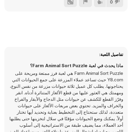
0
تفاصيل اللعبة:
ماذا يحدث في لعبة Farm Animal Sort Puzzle؟
Farm Animal Sort Puzzle هي لعبة فرز ممتعة ومريحة على
Y8.com حيث تساعد عملاء المزرعة على جمع الحيوانات التي
يحتاجونها. يطلب كل عميل ثلاثة حيوانات مزرعة من نفس النوع،
ومهمتك هي العثور عليها من قطع الألغاز المتناثرة أدناه. انقر
وفرّز القطع للكشف عن حيوانات مثل الدجاج والأبقار والفراخ
والخراف والمزيد. تحتوي بعض مربعات الألغاز على حيوانات
متعددة، لذلك ستحتاج إلى التخطيط بعناية وتحديد أيها تختار
أولاً. يمكنك وضع الحيوانات مؤقتًا في سلال لتخزينها حتى يطلبها
أحد العملاء، مما يضيف طبقة من الاستراتيجية إلى أسلوب
اللعب. مع ازدياد انشغال المزرعة وامتلاء اللغز، سيساعدك الفرز