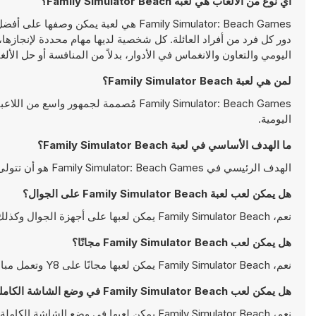
أي نوع من الألعاب هي لعبة Family Simulator Beach؟
Family Simulator: Beach Games هي لعبة 
دور كل فرد من أفراد العائلة. كل شخصية لديها مهام محددة لإنجازها،
اليومي والتعاون والانغماس في الأدوار، بدلاً من المنافسة أو حل الألغا
لمن هي لعبة Family Simulator Beach؟
Family Simulator: Beach Games مُصممة ل
اليومية.
ما الهدف الأساسي في لعبة Family Simulator Beach؟
الهدف الرئيسي في Family Simulator: Beach Games هو أن تتولى دور كل فرد من أفراد العائلة وتنجح في إنجاز مهامهم للاستعداد لنزهة شاطئية ممتعة.
هل يمكن لعب لعبة Family Simulator Beach على الجوال؟
نعم، Family Simulator Beach يمكن لعبها على أجهزة الجوال وكذلك على أجهزة سطح المكتب. يمكن تشغيلها مباشرة على المتصفح ولا تتطلب أية تحميلات
هل يمكن لعب Family Simulator Beach مجانًا؟
نعم، Family Simulator Beach يمكن لعبها مجانًا على Y8 وتعمل مباشرةً على المتصفح
هل يمكن لعب Family Simulator Beach في وضع الشاشة الكاملة؟
نعم، Family Simulator Beach يمكن لعبها في وضع الشاشة الكاملة للتمتع بتجربة أكثر انغماسًا