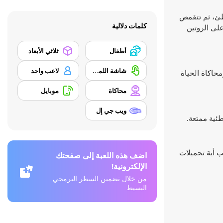
الشاطئ، ثم تتقمص
كلمات دلالية
على الروتين
أطفال
ثلاثي الأبعاد
شاشة اللمس
لاعب واحد
ج ومحاكاة الحياة
محاكاة
موبايل
ويب جي إل
اضف هذه اللعبة إلى صفحتك
الإلكترونية!
من خلال تضمين السطر البرمجي
البسيط