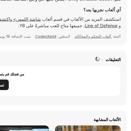
أي ألعاب نجربها بعد؟
استكشف المزيد من الألعاب في قسم ألعاب
شاشة اللمس> واكتشف ألعابًا شهيرة مثل
و
Line of Defense
، جميعها متاح للعب مباشرةً على Y8.
الفئة
ألعاب التحكم والمحاكاة
المطور:
CodesXpirit
تمت الإضافة
15 يونيو 2026
التعليقات
من فضلك قم بتسج
تس
الألعاب المشابهة