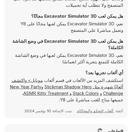
المتصفح ولا تتطلب أية تحميلات
هل يمكن لعب Excavator Simulator 3D مجانًا؟
نعم، Excavator Simulator 3D يمكن لعبها مجانًا على Y8
وتعمل مباشرةً على المتصفح
هل يمكن لعب Excavator Simulator 3D في وضع الشاشة
الكاملة؟
نعم، Excavator Simulator 3D يمكن لعبها في وضع الشاشة
الكاملة للتمتع بتجربة أكثر انغماسًا
أي ألعاب نجربها بعد؟
استكشف المزيد من الألعاب في قسم ألعاب
موبايل> واكتشف
ألعابًا شهيرة مثل
Stickman Shadow Hero
و
New Year Party
Challenge
و
Stack Colors
و
ASMR Kitty Treatment
،
جميعها متاح للعب مباشرةً على Y8.
الفئة
ألعاب التحكم والمحاكاة
تمت الإضافة
10 نوفمبر 2024
التعليقات