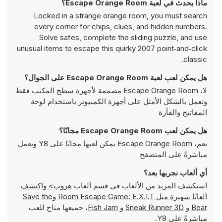
ماذا يحدث في لعبة Escape Orange Room؟
Locked in a strange orange room, you must search
every corner for chips, clues, and hidden numbers.
Solve safes, complete the sliding puzzle, and use
unusual items to escape this quirky 2007 point‑and‑click
classic.
هل يمكن لعب لعبة Escape Orange Room على الجوال؟
لا، Escape Orange Room مصممة لأجهزة سطح المكتب فقط
وتعمل بالشكل الأمثل على أجهزة الكمبيوتر باستخدام لوحة
المفاتيح والفأرة
هل يمكن لعب Escape Orange Room مجانًا؟
نعم، Escape Orange Room يمكن لعبها مجانًا على Y8 وتعمل
مباشرةً على المتصفح
أي ألعاب نجربها بعد؟
استكشف المزيد من الألعاب في قسم ألعاب
هروب> واكتشف
ألعابًا شهيرة مثل
Room Escape Game: E.X.I.T
و
Save the
Bear
و
Sneak Runner 3D
و
Fish Jam
، جميعها متاح للعب
مباشرةً على Y8.