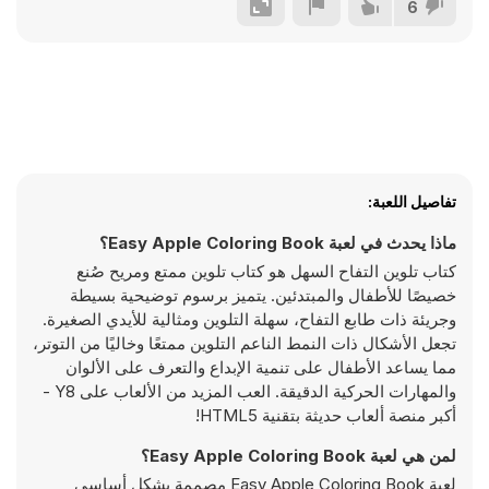
6
تفاصيل اللعبة:
ماذا يحدث في لعبة Easy Apple Coloring Book؟
كتاب تلوين التفاح السهل هو كتاب تلوين ممتع ومريح صُنع
خصيصًا للأطفال والمبتدئين. يتميز برسوم توضيحية بسيطة
وجريئة ذات طابع التفاح، سهلة التلوين ومثالية للأيدي الصغيرة.
تجعل الأشكال ذات النمط الناعم التلوين ممتعًا وخاليًا من التوتر،
مما يساعد الأطفال على تنمية الإبداع والتعرف على الألوان
والمهارات الحركية الدقيقة. العب المزيد من الألعاب على Y8 -
أكبر منصة ألعاب حديثة بتقنية HTML5!
لمن هي لعبة Easy Apple Coloring Book؟
لعبة Easy Apple Coloring Book مصممة بشكل أساسي