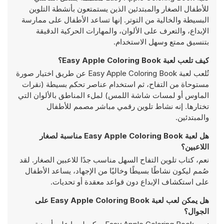
للأطفال الصغار والمبتدئين الذين يستمتعون بأنشطة التلوين
البسيطة والخالية من التوتر. إنها تساعد الأطفال على ممارسة
الإبداع، والتعرف على الألوان، والمهارات الحركية الدقيقة
بتنسيق ممتع وسهل الاستخدام.
كيف تلعب لعبة Easy Apple Coloring Book؟
تُلعب لعبة Easy Apple Coloring Book عن طريق اختيار صورة
مستوحاة من التفاح، ثم استخدام عناصر تحكم بسيطة (نقرات
الماوس أو لمسات شاشة اللمس) لملء المناطق بالألوان التي
تختارها. إنه نشاط تلوين رقمي مباشر مصمم للأطفال
والمبتدئين.
هل لعبة Easy Apple Coloring Book مناسبة لصغار
اللاعبين؟
نعم، كتاب تلوين التفاح السهل مناسب جدًا للاعبين الصغار. لقد
صُمم ليكون نشاطًا بسيطًا وخاليًا من الإجهاد، يساعد الأطفال
على استكشاف الإبداع دون قواعد معقدة أو تحديات.
هل يمكن لعب لعبة Easy Apple Coloring Book على
الجوال؟