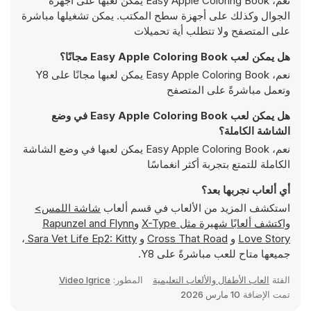
نعم، Easy Apple Coloring Book يمكن لعبها على أجهزة
الجوال وكذلك على أجهزة سطح المكتب. يمكن تشغيلها مباشرة
على المتصفح ولا تتطلب أية تحميلات
هل يمكن لعب Easy Apple Coloring Book مجانًا؟
نعم، Easy Apple Coloring Book يمكن لعبها مجانًا على Y8
وتعمل مباشرةً على المتصفح
هل يمكن لعب Easy Apple Coloring Book في وضع
الشاشة الكاملة؟
نعم، Easy Apple Coloring Book يمكن لعبها في وضع الشاشة
الكاملة للتمتع بتجربة أكثر انغماسًا
أي ألعاب نجربها بعد؟
استكشف المزيد من الألعاب في قسم ألعاب
شاشة اللمس>
واكتشف ألعابًا شهيرة مثل
X-Type
و
Rapunzel and Flynn
Love Story
و
Cross That Road
و
Sara Vet Life Ep2: Kitty
،
جميعها متاح للعب مباشرةً على Y8.
الفئة
العاب الأطفال والألعاب التعليمية
المطور:
Video Igrice
تمت الإضافة
10 مارس 2026