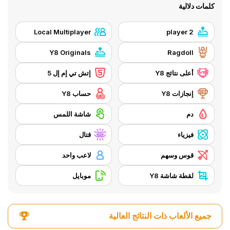
كلمات دلالية
Local Multiplayer
2 player
Y8 Originals
Ragdoll
أعلى نتائج Y8
إتش تي إم إل 5
إنجازات Y8
حساب Y8
دم
شاشة اللمس
فيزياء
قتال
قوس وسهم
لاعب واحد
لقطة شاشة Y8
موبايل
جميع الألعاب ذات النتائج العالية