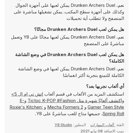
نعم، Drunken Archers Duel يمكن لعبها على أجهزة الجوال
وكذلك على أجهزة سطح المكتب. يمكن تشغيلها مباشرة على
المتصفح ولا تتطلب أية تحميلات
هل يمكن لعب Drunken Archers Duel مجانًا؟
نعم، Drunken Archers Duel يمكن لعبها مجانًا على Y8 وتعمل
مباشرةً على المتصفح
هل يمكن لعب Drunken Archers Duel في وضع الشاشة
الكاملة؟
نعم، Drunken Archers Duel يمكن لعبها في وضع الشاشة
الكاملة للتمتع بتجربة أكثر انغماسًا
أي ألعاب نجربها بعد؟
استكشف المزيد من الألعاب في قسم ألعاب
إتش تي إم إل 5>
واكتشف ألعابًا شهيرة مثل
Tictoc K-POP #Fashion
و
E-
Gamer Teen Style
و
Mecha Formers 2
و
Roxie's Kitchen:
Spring Roll
، جميعها متاح للعب مباشرةً على Y8.
الفئة
ألعاب المهارات
المطور:
Y8 Studio
تمت الإضافة
08 مايو 2021