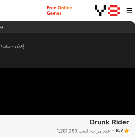
Drunk Rider
8.7
عدد مرات اللعب 1,281,283