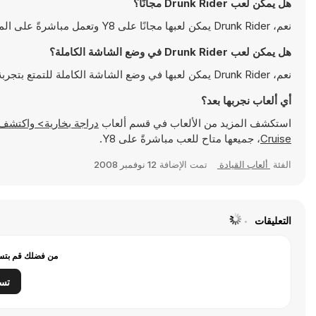
هل يمكن لعب Drunk Rider مجانًا؟
نعم، Drunk Rider يمكن لعبها مجانًا على Y8 وتعمل مباشرةً على المتصفح
هل يمكن لعب Drunk Rider في وضع الشاشة الكاملة؟
نعم، Drunk Rider يمكن لعبها في وضع الشاشة الكاملة للتمتع بتجربة أكثر انغماسًا
أي ألعاب نجربها بعد؟
استكشف المزيد من الألعاب في قسم ألعاب
دراجة بخارية> واكتشف ألعابًا شهيرة مثل
Cruise
، جميعها متاح للعب مباشرةً على Y8.
الفئة
ألعاب القيادة
تمت الإضافة
12 نوفمبر 2008
التعليقات
من فضلك قم بتسج
تس