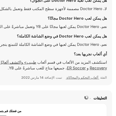
هل يمكن لعب لعبة Doctor Hero على الجوال؟
لا، Doctor Hero مصممة لأجهزة سطح المكتب فقط وتعمل بالشكل الأمثل على أجهزة الكمبيوتر باستخدام لوحة المفاتيح والفأرة
هل يمكن لعب Doctor Hero مجانًا؟
نعم، Doctor Hero يمكن لعبها مجانًا على Y8 وتعمل مباشرةً على المتصفح
هل يمكن لعب Doctor Hero في وضع الشاشة الكاملة؟
نعم، Doctor Hero يمكن لعبها في وضع الشاشة الكاملة للتمتع بتجربة أكثر انغماسًا
أي ألعاب نجربها بعد؟
استكشف المزيد من الألعاب في قسم ألعاب
طبيب> واكتشف ألعابًا شهيرة مثل
Recovery
و
ER Soccer
، جميعها متاح للعب مباشرةً على Y8.
الفئة
ألعاب التحكم والمحاكاة
تمت الإضافة
14 مارس 2022
التعليقات
من فضلك قم بتسج