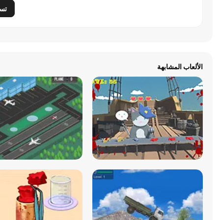
تس
الألعاب المشابهة