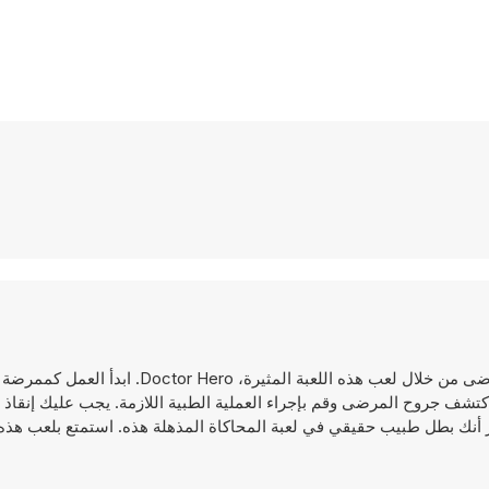
هل أنت جاهز للعب دور الجراح؟ ابذل قصارى جهدك لإنقاذ حياة المرضى من خلال لعب هذه اللع
تشف جروح المرضى وقم بإجراء العملية الطبية اللازمة. يجب عليك إنقاذ ح
هر أنك بطل طبيب حقيقي في لعبة المحاكاة المذهلة هذه. استمتع بلعب هذه 