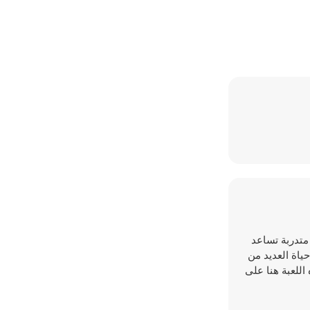
بة المثيرة، Doctor Hero. ابدأ العمل كممرضة متدربة تساعد
ياة العديد من
اللعبة هنا على