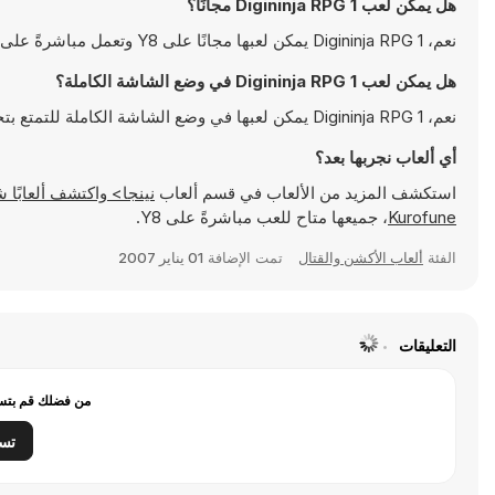
هل يمكن لعب Digininja RPG 1 مجانًا؟
نعم، Digininja RPG 1 يمكن لعبها مجانًا على Y8 وتعمل مباشرةً على المتصفح
هل يمكن لعب Digininja RPG 1 في وضع الشاشة الكاملة؟
نعم، Digininja RPG 1 يمكن لعبها في وضع الشاشة الكاملة للتمتع بتجربة أكثر انغماسًا
أي ألعاب نجربها بعد؟
استكشف المزيد من الألعاب في قسم ألعاب
نينجا> واكتشف ألعابًا شهيرة مثل
Kurofune
، جميعها متاح للعب مباشرةً على Y8.
الفئة
ألعاب الأكشن والقتال
تمت الإضافة
01 يناير 2007
التعليقات
من فضلك قم بتسج
تس