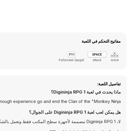
مفاتيح التحكم في اللعبة
Fullscreen (page)
attack
move
تفاصيل اللعبة:
ماذا يحدث في لعبة Digininja RPG 1؟
enough experience go and end the Clan of the "Monkey Ninja".
هل يمكن لعب لعبة Digininja RPG 1 على الجوال؟
لا، Digininja RPG 1 مصممة لأجهزة سطح المكتب فقط وتعمل بالشكل الأمثل على أجهزة الكمبيوتر باستخدام لوحة المفاتيح والفأرة