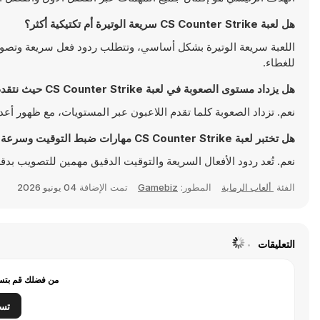
هل لعبة CS Counter Strike سريعة الوتيرة أم تكتيكية أكثر؟
اللعبة سريعة الوتيرة بشكل أساسي، وتتطلب ردود فعل سريعة وتصويبًا 
للغطاء.
هل يزداد مستوى الصعوبة في لعبة CS Counter Strike حيث نتقدم أكثر؟
نعم. تزداد الصعوبة كلما تقدم اللاعبون عبر المستويات، مع ظهور أ
هل تختبر لعبة CS Counter Strike مهارات ضبط التوقيت وسرعة رد الفعل لدينا؟
نعم. تُعد ردود الأفعال السريعة والتوقيت الدقيق مهمين للتصويب بدق
الفئة
ألعاب الرماية
المطور:
Gamebiz
تمت الإضافة
04 يونيو 2026
التعليقات
من فضلك قم بتسج
تس