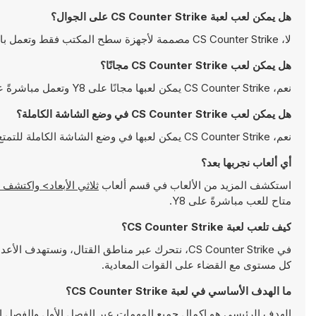
هل يمكن لعب لعبة CS Counter Strike على الجوال؟
لا، CS Counter Strike مصممة لأجهزة سطح المكتب فقط وتعمل بالشكل الأمثل على أجهزة الكمبيوتر باستخدام لوحة المفاتيح والفأرة
هل يمكن لعب CS Counter Strike مجانًا؟
نعم، CS Counter Strike يمكن لعبها مجانًا على Y8 وتعمل مباشرةً على المتصفح
هل يمكن لعب CS Counter Strike في وضع الشاشة الكاملة؟
نعم، CS Counter Strike يمكن لعبها في وضع الشاشة الكاملة للتمتع بتجربة أكثر انغماسًا
أي ألعاب نجربها بعد؟
استكشف المزيد من الألعاب في قسم ألعاب
ثلاثي الأبعاد> واكتشف ألعابًا شهيرة مثل
متاح للعب مباشرةً على Y8.
كيف تلعب لعبة CS Counter Strike؟
في CS Counter Strike، نتحرك عبر مناطق القتال، و
كل مستوى مع القضاء على القوات المعادية.
ما الهدف الأساسي في لعبة CS Counter Strike؟
الهدف الرئيسي هو إكمال جميع المهمات عبر الفصل الأول والفصل الثان