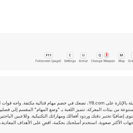
Fullscreen (page)
Settings
Armor
Change Weapon
Map
Gr
CS Counter Strike هي لعبة إطلاق نار من منظور الشخص الأول مليئة بالإثارة على Y8.com، تضعك في خضم مهام قتالية مكثفة.
نوعة من بيئات المعركة. تتميز اللعبة بـ "وضع المهام" المقسم إلى فصلي
لأول 24 مستوى مليئًا بالتحدي، ويضيف الفصل الثاني 15 مستوى إضافيًا تختبر دقتك وردود أفعالك ومهاراتك التكتيكية. وللاعبين
ارة المتواصلة والمواجهات الأكثر صعوبة. استخدم أسلحتك بحكمة، اقضِ على الأهداف المع