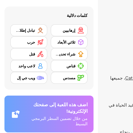
كلمات دلالية
إرهابيين
تبادل إطلاق النار
ثلاثي الأبعاد
حرب
شراء تحديث المعدات
قتل
قناص
لاعب واحد
Cat
، جميعها
مسدس
ويب جي إل
اضف هذه اللعبة إلى صفحتك
 قيد الحياة في
الإلكترونية!
من خلال تضمين السطر البرمجي
البسيط
 بنجاح.