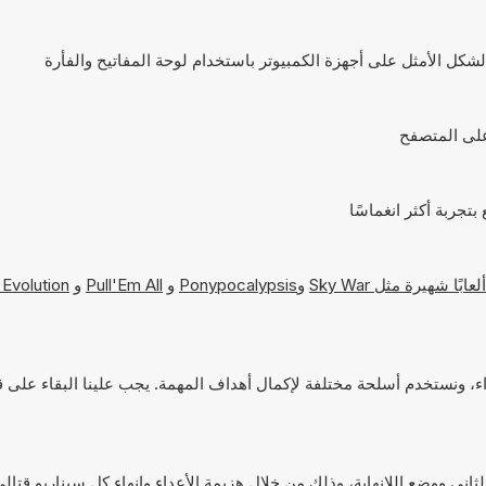
Sky War
و
Ponypocalypsis
و
Pull'Em All
و
 Evolution
نستهدف الأعداء، ونستخدم أسلحة مختلفة لإكمال أهداف المهمة. يجب علينا البقاء على
ي ووضع اللانهاية، وذلك من خلال هزيمة الأعداء وإنهاء كل سيناريو قتالي