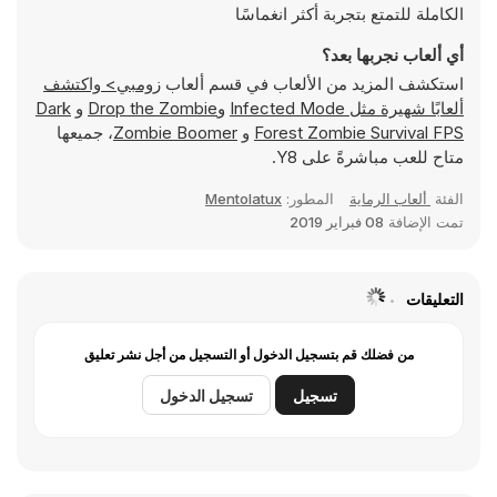
الكاملة للتمتع بتجربة أكثر انغماسًا
أي ألعاب نجربها بعد؟
استكشف المزيد من الألعاب في قسم ألعاب
زومبي> واكتشف
ألعابًا شهيرة مثل
Infected Mode
و
Drop the Zombie
و
Dark
Forest Zombie Survival FPS
و
Zombie Boomer
، جميعها
متاح للعب مباشرةً على Y8.
الفئة
ألعاب الرماية
المطور:
Mentolatux
تمت الإضافة
08 فبراير 2019
التعليقات
من فضلك قم بتسجيل الدخول أو التسجيل من أجل نشر تعليق
تسجيل
تسجيل الدخول