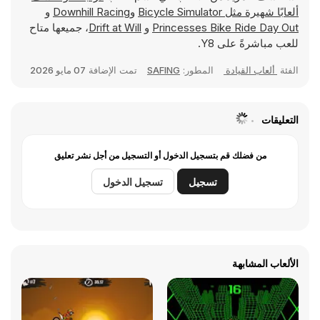
ألعابًا شهيرة مثل
Bicycle Simulator
و
Downhill Racing
و
Princesses Bike Ride Day Out
و
Drift at Will
، جميعها متاح
للعب مباشرةً على Y8.
الفئة
ألعاب القيادة
المطور:
SAFING
تمت الإضافة
07 مايو 2026
التعليقات
من فضلك قم بتسجيل الدخول أو التسجيل من أجل نشر تعليق
تسجيل
تسجيل الدخول
الألعاب المشابهة