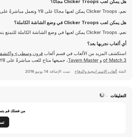
هل يمكن لعب Clicker Troops مجانًا؟
نعم، Clicker Troops يمكن لعبها مجانًا على Y8 وتعمل مباشرةً على المتصفح
هل يمكن لعب Clicker Troops في وضع الشاشة الكاملة؟
نعم، Clicker Troops يمكن لعبها في وضع الشاشة الكاملة للتمتع بتجربة أكثر انغماسًا
أي ألعاب نجربها بعد؟
استكشف المزيد من الألعاب في قسم ألعاب
قرون وسطى> واكتشف ألعابًا شهيرة مثل
of Match 3
و
Tavern Master
، جميعها متاح للعب مباشرةً على Y8.
الفئة
ألعاب الاستراتيجية والدفاع
تمت الإضافة
14 يونيو 2016
التعليقات
من فضلك قم بتسج
تس