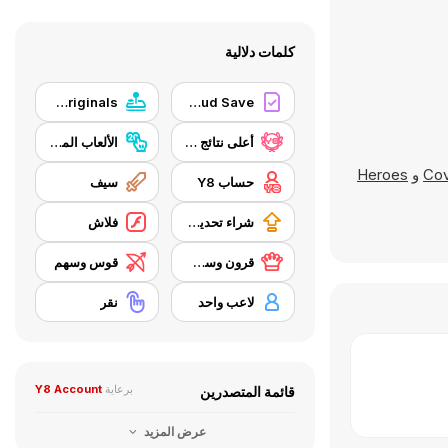
كلمات دلالية
Y8 Originals
Y8 Cloud Save
أعلى نتائج Y8
الألعاب المتزايدة بالتدريج (تعرف أيضًا بألعاب الكسالى أو ألعاب الناقرون أو ألعاب النقر) هي ألعاب فيديو يقوم فيها اللاعب بأداء أفعال بسيطة مثل النقر على الشاشة باستمرار لربح العملات النقدية. في بعض الألعاب يصبح حتى النقر غير ضروري إذ أن اللعبة تستمر في اللعب حتى في غياب اللاعب، لذلك تعد لعبة مونيكر "لعبة للكسالى"
Cov
و
Heroes
حساب Y8
سيف
شراء تحديث المعدات
فلاش
قرون وسطى
قوس وسهم
لاعب واحد
نقر
برعاية
Y8 Account
قائمة المتصدرين
عرض المزيد