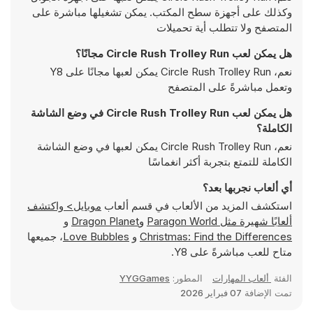
وكذلك على أجهزة سطح المكتب. يمكن تشغيلها مباشرة على
المتصفح ولا تتطلب أية تحميلات
هل يمكن لعب Circle Rush Trolley Run مجانًا؟
نعم، Circle Rush Trolley Run يمكن لعبها مجانًا على Y8
وتعمل مباشرةً على المتصفح
هل يمكن لعب Circle Rush Trolley Run في وضع الشاشة
الكاملة؟
نعم، Circle Rush Trolley Run يمكن لعبها في وضع الشاشة
الكاملة للتمتع بتجربة أكثر انغماسًا
أي ألعاب نجربها بعد؟
استكشف المزيد من الألعاب في قسم ألعاب
موبايل> واكتشف
ألعابًا شهيرة مثل
Paragon World
و
Dragon Planet
و
Christmas: Find the Differences
و
Love Bubbles
، جميعها
متاح للعب مباشرةً على Y8.
الفئة
ألعاب المهارات
المطور:
YYGGames
تمت الإضافة
07 فبراير 2026