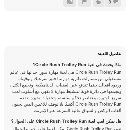
3
تفاصيل اللعبة:
ماذا يحدث في لعبة Circle Rush Trolley Run؟
Circle Rush Trolley Run هي لعبة مهارة تدور أحداثها في عالم
مستقبلي من مسارات دائرية دوارة. اختبر سرعتك وتوقيتك
وردود أفعالك بينما تندفع عبر العقبات الديناميكية، وتجمع الكتل،
وتجمعها في دائرة قوية لتنشيط مهارة لا تقهر. مع أسلوب لعب
سريع الوتيرة، وعناصر تحكم سلسة، وتحديات مثيرة، تقدم
Circle Rush Trolley Run أكشنًا بلا توقف للاعبين الذين يحبون
ألعاب الركض والسباق عالية السرعة عبر الإنترنت.
هل يمكن لعب لعبة Circle Rush Trolley Run على الجوال؟
نعم، Circle Rush Trolley Run يمكن لعبها على أجهزة الجوال