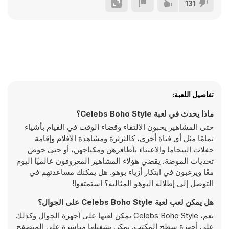
131
تفاصيل اللعبة:
ماذا يحدث في لعبة Celebs Boho Style؟
حتى المشاهير يحبون الالتقاء وقضاء الوقت في القيام بأشياء
تمامًا مثل أي فتاة أخرى، كالثرثرة ومشاهدة الأفلام وإقامة
حفلات البيجاما والاعتناء بأظافرهن ومكياجهن، أو حتى خوض
تحديات الموضة. يقضي هؤلاء المشاهير المعروفون عالميًا اليوم
معًا ويرغبون في ابتكار أزياء بوهو. هل يمكنك مساعدتهم في
التوصل إلى إطلالة البوهو المثالية؟ استمتعوا!
هل يمكن لعب لعبة Celebs Boho Style على الجوال؟
نعم، Celebs Boho Style يمكن لعبها على أجهزة الجوال وكذلك
على أجهزة سطح المكتب. يمكن تشغيلها مباشرة على المتصفح