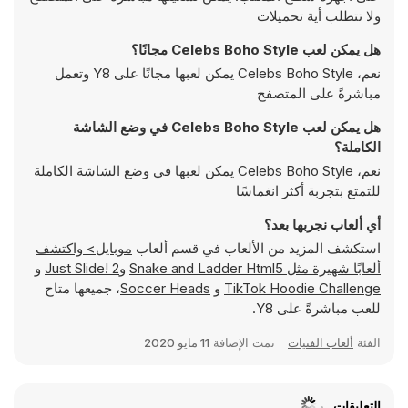
ولا تتطلب أية تحميلات
هل يمكن لعب Celebs Boho Style مجانًا؟
نعم، Celebs Boho Style يمكن لعبها مجانًا على Y8 وتعمل
مباشرةً على المتصفح
هل يمكن لعب Celebs Boho Style في وضع الشاشة
الكاملة؟
نعم، Celebs Boho Style يمكن لعبها في وضع الشاشة الكاملة
للتمتع بتجربة أكثر انغماسًا
أي ألعاب نجربها بعد؟
استكشف المزيد من الألعاب في قسم ألعاب
موبايل> واكتشف
ألعابًا شهيرة مثل
Snake and Ladder Html5
و
Just Slide! 2
و
TikTok Hoodie Challenge
و
Soccer Heads
، جميعها متاح
للعب مباشرةً على Y8.
الفئة
ألعاب الفتيات
تمت الإضافة
11 مايو 2020
التعليقات