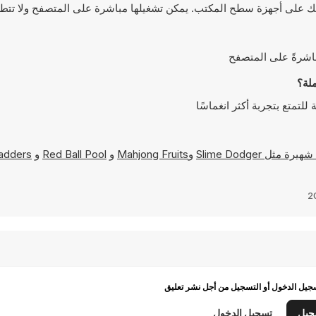
Slime Dodger
و
Mahjong Fruits
و
Red Ball Pool
و
adders
يل الدخول أو التسجيل من أجل نشر تعليق
جيل
تسجيل الدخول