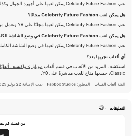
نعم، Celebrity Future Fashion يمكن لعبها على أجهزة الجوال وكذلك على أجهزة سطح المكتب. يمكن تشغيلها مباشرة على المتصفح ولا تتطلب أية تحميلات
هل يمكن لعب Celebrity Future Fashion مجانًا؟
نعم، Celebrity Future Fashion يمكن لعبها مجانًا على Y8 وتعمل مباشرةً على المتصفح
هل يمكن لعب Celebrity Future Fashion في وضع الشاشة الكاملة؟
نعم، Celebrity Future Fashion يمكن لعبها في وضع الشاشة الكاملة للتمتع بتجربة أكثر انغماسًا
أي ألعاب نجربها بعد؟
استكشف المزيد من الألعاب في قسم ألعاب
موبايل> واكتشف ألعابًا شهيرة مثل
Classic
، جميعها متاح للعب مباشرةً على Y8.
الفئة
ألعاب الفتيات
المطور:
Fabbox Studios
تمت الإضافة
22 يوليو 2025
التعليقات
من فضلك قم بتسج
تس