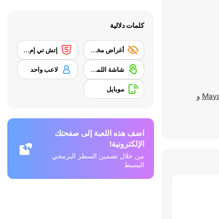
كلمات دلالية
أغراض مخفية
إتش تي إم إل 5
شاشة اللمس
لاعب واحد
موبايل
Maya
و
اضف هذه اللعبة إلى صفحتك
الإلكترونية!
من خلال تضمين السطر البرمجي
البسيط