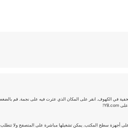
H: ابحث عن جميع النجوم المخفية في الكهوف. انقر على المكان الذي عثرت فيه على نجمة. قم با
Y8.c!