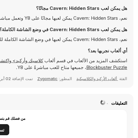
هل يمكن لعب Cavern: Hidden Stars مجانًا؟
نعم، Cavern: Hidden Stars يمكن لعبها مجانًا على Y8 وتعمل مباشرةً على المتصفح
هل يمكن لعب Cavern: Hidden Stars في وضع الشاشة الكاملة؟
نعم، Cavern: Hidden Stars يمكن لعبها في وضع الشاشة الكاملة للتمتع بتجربة أكثر انغماسًا
أي ألعاب نجربها بعد؟
استكشف المزيد من الألعاب في قسم ألعاب
كلاسيك وأركيد> واكتشف ألعابًا شهيرة مثل
Blockbuster Puzzle
، جميعها متاح للعب مباشرةً على Y8.
الفئة
ألعاب الأركيد والكلاسيكية
المطور:
Zygomatic
تمت الإضافة
02 أبريل 2025
التعليقات
من فضلك قم بتسج
تس