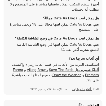
أجهزة سطح المكتب. يمكن تشغيلها مباشرة على المتصفح ولا
تتطلب أية تحميلات
هل يمكن لعب Cats Vs Dogs مجانًا؟
نعم، Cats Vs Dogs يمكن لعبها مجانًا على Y8 وتعمل مباشرةً
على المتصفح
هل يمكن لعب Cats Vs Dogs في وضع الشاشة الكاملة؟
نعم، Cats Vs Dogs يمكن لعبها في وضع الشاشة الكاملة
للتمتع بتجربة أكثر انغماسًا
أي ألعاب نجربها بعد؟
استكشف المزيد من الألعاب في قسم ألعاب
رمي> واكتشف
ألعابًا شهيرة مثل
Save The Birds
و
Viking Brawl
و
Forest
Brothers
و
Draw the Weapon
، جميعها متاح للعب مباشرةً
على Y8.
الفئة
ألعاب المهارات
تمت الإضافة
12 ديسمبر 2021
التعليقات