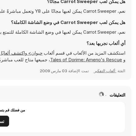
هل يمكن لعب Carrot Sweeper مجانًا؟
نعم، Carrot Sweeper يمكن لعبها مجانًا على Y8 وتعمل مباشرةً على المتصفح
هل يمكن لعب Carrot Sweeper في وضع الشاشة الكاملة؟
نعم، Carrot Sweeper يمكن لعبها في وضع الشاشة الكاملة للتمتع بتجربة أكثر انغماسًا
أي ألعاب نجربها بعد؟
استكشف المزيد من الألعاب في قسم ألعاب
حيوان> واكتشف ألعابًا شهيرة مثل
و
Tales of Dorime: Ameno's Rescue
، جميعها متاح للعب مباشرةً ع
الفئة
ألعاب التفكير
تمت الإضافة
03 مارس 2009
التعليقات
من فضلك قم بتسج
تس