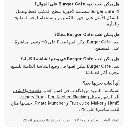
هل يمكن لعب لعبة Burger Cafe على الجوال؟
لا، Burger Cafe مصممة لأجهزة سطح المكتب فقط وتعمل
بالشكل الأمثل على أجهزة الكمبيوتر باستخدام لوحة المفاتيح
والفأرة
هل يمكن لعب Burger Cafe مجانًا؟
نعم، Burger Cafe يمكن لعبها مجانًا على Y8 وتعمل مباشرةً
على المتصفح
هل يمكن لعب Burger Cafe في وضع الشاشة الكاملة؟
نعم، Burger Cafe يمكن لعبها في وضع الشاشة الكاملة للتمتع
بتجربة أكثر انغماسًا
أي ألعاب نجربها بعد؟
استكشف المزيد من الألعاب في قسم ألعاب
طعام> واكتشف
ألعابًا شهيرة مثل
Pou Kitchen Slacking
و
Hungry Frog
Html5
و
Fruit Juice Maker
و
Pinata Muncher
، جميعها متاح
للعب مباشرةً على Y8.
الفئة
ألعاب التحكم والمحاكاة
تمت الإضافة
18 ديسمبر 2024