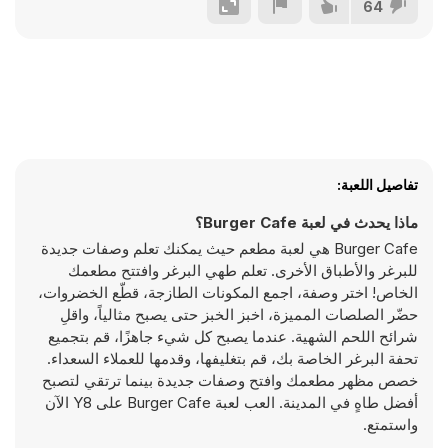
64
تفاصيل اللعبة:
ماذا يحدث في لعبة Burger Cafe؟
Burger Cafe هي لعبة مطعم حيث يمكنك تعلم وصفات جديدة
للبرغر والأطباق الأخرى. تعلم طهي البرغر وافتتح مطعمك
الخاص! اختر وصفة، اجمع المكونات الطازجة، قطّع الخضروات،
حضّر الصلصات المميزة، اخبز الخبز حتى يصبح مثالياً، واقلِ
شرائح اللحم الشهية. عندما يصبح كل شيء جاهزًا، قم بتجميع
تحفة البرغر الخاصة بك، قم بتغليفها، وقدمها للعملاء السعداء.
خصص مظهر مطعمك وافتح وصفات جديدة بينما ترتقي لتصبح
أفضل طاهٍ في المدينة. العب لعبة Burger Cafe على Y8 الآن
واستمتع.