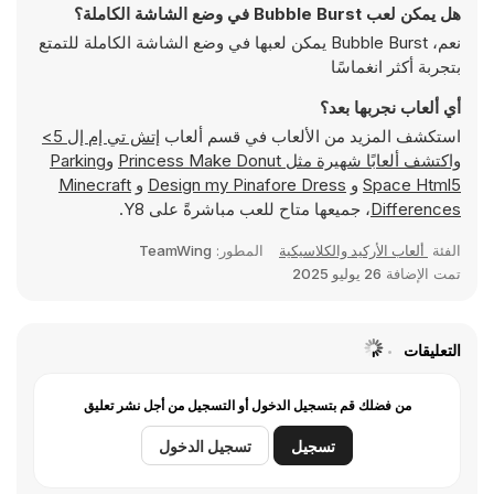
هل يمكن لعب Bubble Burst في وضع الشاشة الكاملة؟
نعم، Bubble Burst يمكن لعبها في وضع الشاشة الكاملة للتمتع
بتجربة أكثر انغماسًا
أي ألعاب نجربها بعد؟
استكشف المزيد من الألعاب في قسم ألعاب
إتش تي إم إل 5>
واكتشف ألعابًا شهيرة مثل
Princess Make Donut
و
Parking
Space Html5
و
Design my Pinafore Dress
و
Minecraft
Differences
، جميعها متاح للعب مباشرةً على Y8.
الفئة
ألعاب الأركيد والكلاسيكية
المطور:
TeamWing
تمت الإضافة
26 يوليو 2025
التعليقات
من فضلك قم بتسجيل الدخول أو التسجيل من أجل نشر تعليق
تسجيل
تسجيل الدخول