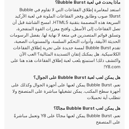
ماذا يحدث في لعبة Bubble Burst؟
استعد لمغامرة إطلاق الفقاعات التي لا تقاوم في Bubble
Burst! صوب وطابق وفجر الفقاعات الملونة في لعبة الأركيد
السريعة هذه المصممة بتقنية HTML5. امسح الشاشة قبل أن
تصل الفقاعات إلى الأسفل، وافتح معززات القوة المتفجرة،
وتسلق قوائم المتصدرين في متعة لا نهاية لها. بفضل الرسومات
الحديثة الأنيقة، وأدوات التحكم السلسة، والمستويات الصعبة،
تقدم Bubble Burst لمسة جديدة على تجربة إطلاق الفقاعات
الكلاسيكية. هل يمكنك إتقان التسديدة المثالية؟ العب الآن
واكتشف ذلك! استمتع بلعب لعبة إطلاق الفقاعات هذه هنا على
Y8.com!
هل يمكن لعب لعبة Bubble Burst على الجوال؟
نعم، Bubble Burst يمكن لعبها على أجهزة الجوال وكذلك على
أجهزة سطح المكتب. يمكن تشغيلها مباشرة على المتصفح ولا
تتطلب أية تحميلات
هل يمكن لعب Bubble Burst مجانًا؟
نعم، Bubble Burst يمكن لعبها مجانًا على Y8 وتعمل مباشرةً
على المتصفح