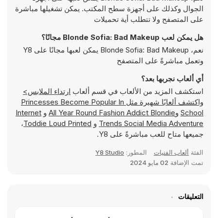
الجوال وكذلك على أجهزة سطح المكتب. يمكن تشغيلها مباشرة
على المتصفح ولا تتطلب أية تحميلات
هل يمكن لعب Blonde Sofia: Bad Makeup مجانًا؟
نعم، Blonde Sofia: Bad Makeup يمكن لعبها مجانًا على Y8
وتعمل مباشرةً على المتصفح
أي ألعاب نجربها بعد؟
استكشف المزيد من الألعاب في قسم ألعاب
ارتداء الملابس>
واكتشف ألعابًا شهيرة مثل
Princesses Become Popular In
School
و
All Year Round Fashion Addict Blondie
و
Internet
Trends Social Media Adventure
و
Toddie Loud Printed
،
جميعها متاح للعب مباشرةً على Y8.
الفئة
ألعاب الفتيات
المطور:
Y8 Studio
تمت الإضافة
02 مايو 2024
التعليقات