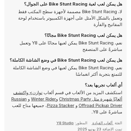
هل يمكن لعب لعبة Bike Stunt Racing على الجوال؟
لا، Bike Stunt Racing مصممة لأجهزة سطح المكتب فقط
وتعمل بالشكل الأمثل على أجهزة الكمبيوتر باستخدام لوحة
المفاتيح والفأرة
هل يمكن لعب Bike Stunt Racing مجانًا؟
نعم، Bike Stunt Racing يمكن لعبها مجانًا على Y8 وتعمل
مباشرةً على المتصفح
هل يمكن لعب Bike Stunt Racing في وضع الشاشة الكاملة؟
نعم، Bike Stunt Racing يمكن لعبها في وضع الشاشة الكاملة
للتمتع بتجربة أكثر انغماسًا
أي ألعاب نجربها بعد؟
استكشف المزيد من الألعاب في قسم ألعاب
توازن> واكتشف
ألعابًا شهيرة مثل
Christmas Party
و
Winter Rider
و
Russian
Offroad Pickup Driver
و
Pizza Stacker
، جميعها متاح للعب
مباشرةً على Y8.
الفئة
ألعاب القيادة
المطور:
Y8 Studio
تمت الإضافة
23 يونيو 2025