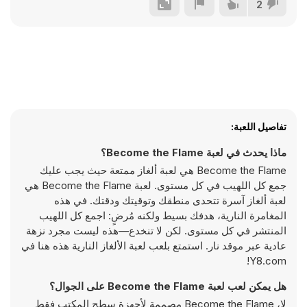
2
تفاصيل اللعبة:
ماذا يحدث في لعبة Become the Flame؟
Become the Flame هي لعبة ألغاز ممتعة حيث يجب عليك
جمع كل اللهيب في كل مستوى. لعبة Become the Flame هي
لعبة ألغاز آسرة تتحدى منطقك وتوقيتك ودقتك. في هذه
المغامرة النارية، هدفك بسيط ولكنه مُرضٍ: اجمع كل اللهيب
المنتشر في كل مستوى. لكن لا تنخدع—هذه ليست مجرد نزهة
عادية عبر موقد نار. استمتع بلعب لعبة الألغاز النارية هذه هنا في
Y8.com!
هل يمكن لعب لعبة Become the Flame على الجوال؟
لا، Become the Flame مصممة لأجهزة سطح المكتب فقط