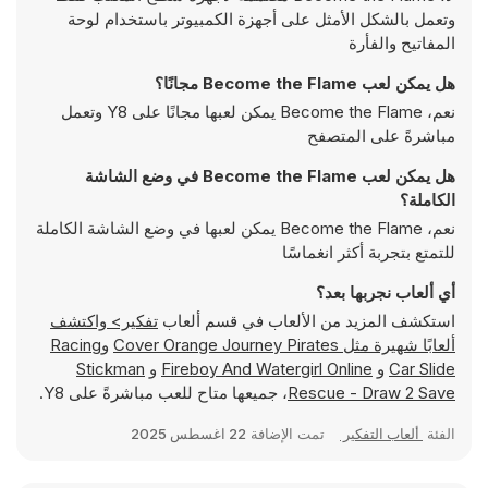
وتعمل بالشكل الأمثل على أجهزة الكمبيوتر باستخدام لوحة
المفاتيح والفأرة
هل يمكن لعب Become the Flame مجانًا؟
نعم، Become the Flame يمكن لعبها مجانًا على Y8 وتعمل
مباشرةً على المتصفح
هل يمكن لعب Become the Flame في وضع الشاشة
الكاملة؟
نعم، Become the Flame يمكن لعبها في وضع الشاشة الكاملة
للتمتع بتجربة أكثر انغماسًا
أي ألعاب نجربها بعد؟
استكشف المزيد من الألعاب في قسم ألعاب
تفكير> واكتشف
ألعابًا شهيرة مثل
Cover Orange Journey Pirates
و
Racing
Car Slide
و
Fireboy And Watergirl Online
و
Stickman
Rescue - Draw 2 Save
، جميعها متاح للعب مباشرةً على Y8.
الفئة
ألعاب التفكير
تمت الإضافة
22 اغسطس 2025